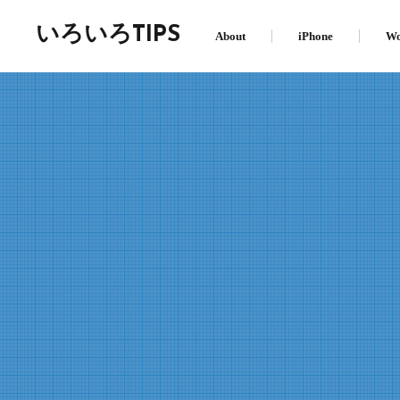
いろいろTIPS
About
iPhone
Wo